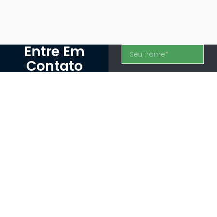
Entre Em
Contato
Gostaríamos muito de
falar com você.
Sinta-se à vontade
para entrar em
contato usando os
detalhes a seguir.