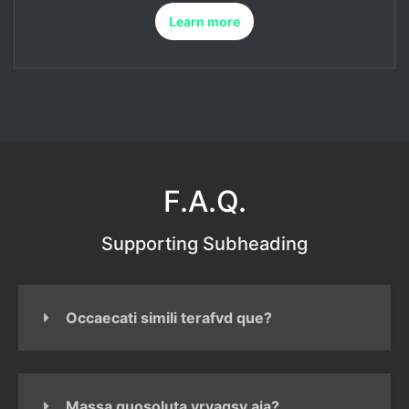
Learn more
F.A.Q.
Supporting Subheading
Occaecati simili terafvd que?
Massa quosoluta yrvagsv aja?