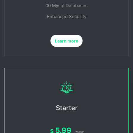
00 Mysql Databases
Enhanced Security
Learn more
Starter
5.99
$
/Month